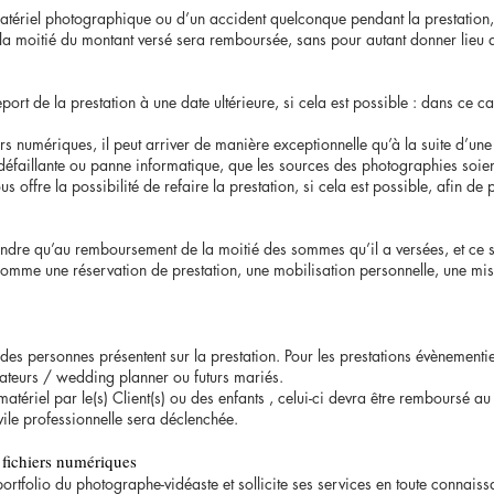
atériel photographique ou d’un accident quelconque pendant la prestatio
, la moitié du montant versé sera remboursée, sans pour autant donner lieu
port de la prestation à une date ultérieure, si cela est possible : dans ce c
iers numériques, il peut arriver de manière exceptionnelle qu’à la suite d’un
défaillante ou panne informatique, que les sources des photographies soien
 offre la possibilité de refaire la prestation, si cela est possible, afin de
étendre qu’au remboursement de la moitié des sommes qu’il a versées, et 
mme une réservation de prestation, une mobilisation personnelle, une mis
 des personnes présentent sur la prestation. Pour les prestations évènement
sateurs / wedding planner ou futurs mariés.
tériel par le(s) Client(s) ou des enfants , celui-ci devra être remboursé au p
ile professionnelle sera déclenchée.
 fichiers numériques
 portfolio du photographe-vidéaste et sollicite ses services en toute connaiss