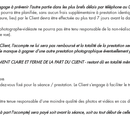
’engage à prévenir l’autre partie dans les plus brefs délais par téléphon
ourra être planifiée, sans aucun frais supplémentaire à prestation identiq
re, lieu) par le Client devra être effectuée au plus tard 7 jours avant la d
e photographe-vidéaste ne pourra pas être tenu responsable de la non-réalisa
e vue).
lient, l’acompte ne lui sera pas remboursé et la totalité de la prestation s
 le manque à gagner d’une autre prestation photographique éventuellement 
 CLAIRE ET FERME DE LA PART DU CLIENT - restant dû en totalité mê
ion
ndez-vous fixé pour la séance / prestation. Le Client s’engage à faciliter le
être tenue responsable d’une moindre qualité des photos et vidéos en cas
 à part l'acompte) sera payé soit avant la séance, soit au tout début de celle