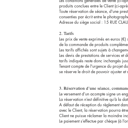
Les conditions générales de vente (ci-a
produits conclues entre le Client (ci-a
Toute réservation de séance, d'une pres
consenties par écrit entre le photographe-
Adresse du siège social : 15 RUE CLA
2. Tarifs
Les prix de vente exprimés en euros (€)
de la commande de produits complémen
Les tarifs affichés sont sujets à changem
Les devis de prestations de services et d
tarifs indiqués reste donc inchangés jusq
Tenant compte de l'urgence du projet du
se réserve le droit de pouvoir ajuster et 
3. Réservation d’une séance, commande
Le versement d’un acompte signe un enga
La réservation n’est définitive qu’à la d
A défaut de réception du règlement dans 
avec le Client, la réservation pourra êt
Client ne puisse réclamer la moindre in
Le paiement s’effectue par chèque (à l’