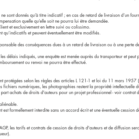
 ne sont donnés qu’à titre indicatif ; en cas de retard de livraison d’un fou
pensation quelle qu’elle soit ne pourra lui être demandée.
lient et exclusivement en lettre suivi ou colissimo.
t qu’indicatifs et peuvent éventuellement être modifiés.
ponsable des conséquences dues à un retard de livraison ou à une perte de 
les délais indiqués, une enquête est menée auprès du transporteur et peut p
emboursement ou renvoi ne pourra être effectué.
nt protégées selon les règles des articles L 121-1 et loi du 11 mars 1957 (C
 fichiers numériques, les photographies restent la propriété intellectuelle 
part achats de droits d'auteurs pour un projet professionnel - voir contrat 
naliénable.
nt est formellement interdite sans un accord écrit et une éventuelle cession d
, les tarifs et contrats de cession de droits d'auteurs et de diffusion ser
ueur).