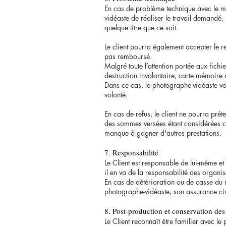
En cas de problème technique avec le m
vidéaste de réaliser le travail demandé
quelque titre que ce soit.
Le client pourra également accepter le re
pas remboursé.
Malgré toute l’attention portée aux fich
destruction involontaire, carte mémoire 
Dans ce cas, le photographe-vidéaste vous
volonté.
En cas de refus, le client ne pourra pr
des sommes versées étant considérées co
manque à gagner d'autres prestations.
7. Responsabilité
Le Client est responsable de lui-même et
il en va de la responsabilité des organi
En cas de détérioration ou de casse du ma
photographe-vidéaste, son assurance civ
8. Post-production et conservation des
Le Client reconnaît être familier avec le