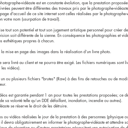
photographe-vidéaste est en constante évolution, que la prestation proposée 
ivrées peuvent être différentes des travaux pris par le photographe-vidéast
age d'accueil de ce site internet sont celles réalisées par le photographe-vid
n votre nom (usurpation de travail).
lise tout son potentiel et tout son jugement artistique personnel pour créer 
 vision soit différente de la sienne. En conséquence les photographies et vi
res esthétiques propres à chacun.
 la mise en page des images dans la réalisation d’un livre photo.
 sera livré au client et ne pourra être exigé. Les fichiers numériques sont l
les vidéos).
r un ou plusieurs fichiers "brutes" (Raw) à des fins de retouches ou de modi
eur.
éos est garantie pendant 1 an pour toutes les prestations proposées; ce dél
e sa volonté telle qu’un DDE défaillant, inondation, incendie ou autres).
aste se réserve le droit de les détruire.
otos ou vidéos réalisées le jour de la prestation à des personnes (physique o
, il devra obligatoirement en informer le photographe-vidéaste et attendre s
lieux de réception ou d'autres prestataires nécessitent une autorisation de d