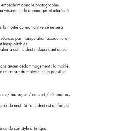
n, empêchant donc le photographe-
 au versement de dommages et intérêts à
as la moitié du montant versé ne sera
e séance, par manipulation accidentelle,
t inexploitables.
 palier à cet incident indépendant de sa
ce sans aucun dédommagement : la moitié
e en œuvre du matériel et un possible
ielles / mariages / concert / séminaires,
rix du neuf. Si l’accident est du fait du
ance de son style artistique.