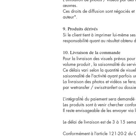
œuvres.
Ces droits de diffusion sont négociés et 
auteur".
9. Produits dérivés
Si le client tient à imprimer lui-même se
responsabilité quant au résultat obtenu d
10. Livraison de la commande
Pour la livraison des visuels prévus pour
volume produit , la saisonnalité du servi
Ce délais vari selon la quantité de visue
saisonnalité de l'activité ayant parfois u
La livraison des photos et vidéos se fer
par wetransfer / swisstranfert ou doss
L’intégralité́ du paiement sera demandé
Les produits sont à venir chercher conf
Il reste envisageable de les envoyer via l
Le délai de livraison est de 3 à 15 sema
Conformément à l’article 121-20-2 du C