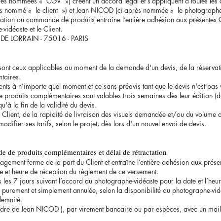
près nommées « CGV ») créent un accord légal et s’appliquent à toutes le
près nommé « le client ») et Jean NICOD (ci-après nommée « le photographe
tation ou commande de produits entraîne l’entière adhésion aux présentes C
vidéaste et le Client.
UDE LORRAIN - 75016 - PARIS
 sont ceux applicables au moment de la demande d'un devis, de la réservat
taires.
ents à n’importe quel moment et ce sans préavis tant que le devis n'est pas 
e produits complémentaires sont valables trois semaines dès leur édition (dat
u'à la fin de la validité du devis.
 Client, de la rapidité de livraison des visuels demandée et/ou du volume d
modifier ses tarifs, selon le projet, dès lors d'un nouvel envoi de devis.
 de produits complémentaires et délai de rétractation
gement ferme de la part du Client et entraîne l’entière adhésion aux prés
ate et heure de réception du règlement de ce versement.
les 7 jours suivant l’accord du photographe-vidéaste pour la date et l’heu
re purement et simplement annulée, selon la disponibilité du photographe-vid
demnité.
ordre de Jean NICOD ), par virement bancaire ou par espèces, avec un mail 