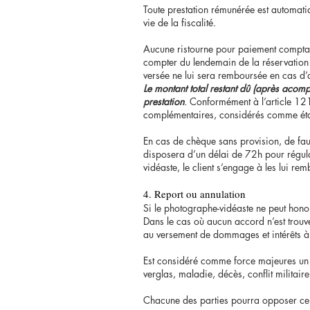
Toute prestation rémunérée est automati
vie de la fiscalité.
Aucune ristourne pour paiement comptant
compter du lendemain de la réservation
versée ne lui sera remboursée en cas d’an
Le montant total restant dû (après acomp
prestation
.
Conformément à l’article 121
complémentaires, considérés comme étan
En cas de chèque sans provision, de fau
disposera d’un délai de 72h pour régula
vidéaste, le client s’engage à les lui re
4. Report ou annulatio
n
Si le photographe-vidéaste ne peut hono
Dans le cas où aucun accord n’est trouvé
au versement de dommages et intérêts à q
Est considéré comme force majeures un é
verglas, maladie, décès, conflit militair
Chacune des parties pourra opposer ce dr