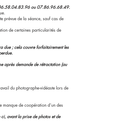
e au 06.58.04.83.96 ou 07.86.96.68.49.
ue.
ate prévue de la séance, sauf cas de
tion de certaines particularités de
era
due
; cela couvre forfaitairement les
perdue.
me après demande de
rétractation (au
 travail du photographe-vidéaste lors de
 de manque de coopération d’un des
 ci, avant la prise de photos et de