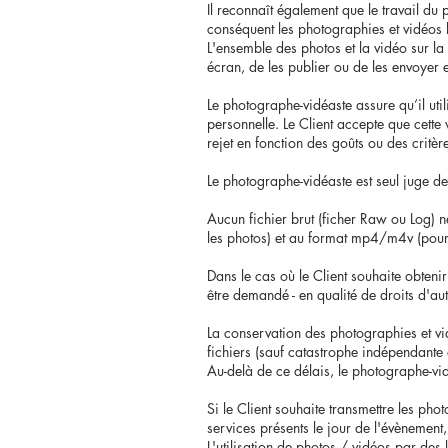
Il reconnaît également que le travail du 
conséquent les photographies et vidéos l
L'ensemble des photos et la vidéo sur la p
écran, de les publier ou de les envoyer e
Le photographe-vidéaste assure qu’il uti
personnelle. Le Client accepte que cette
rejet en fonction des goûts ou des critè
Le photographe-vidéaste est seul juge de
Aucun fichier brut (ficher Raw ou Log) ne
les photos) et au format mp4/m4v (pour 
Dans le cas où le Client souhaite obteni
être demandé - en qualité de droits d'aut
La conservation des photographies et vid
fichiers (sauf catastrophe indépendante d
Au-delà de ce délais, le photographe-vidé
Si le Client souhaite transmettre les ph
services présents le jour de l'évènement
L'utilisation de photos / vidéos par des 