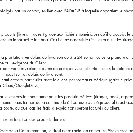
rédigés par un contrat, en lien avec l'ADAGP, à laquelle appartient le photo
s produits (livres, tirages ) grâce aux fichiers numériques qu’il a acquis, le
ans un laboratoire lambda. Celui-ci ne garantit le résultat que sur les tirag
 la prestation, un délais de livraison de 3 à 24 semaines est à prendre en c
ce ou l'exigence du Client.
ls commandés, selon la durée de prise de vues, et surtout selon la date de ré
n impact sur les délais de livraison).
a, sauf accord particulier avec le client, par format numérique (galerie pri
ier Cloud/GoogleDrive).
 au client dès la commande pour les produits dérivés (tirages, book, agrand
ormément aux termes de la commande à l'adresse du siège social (Sauf acco
a poste, au quel cas les frais d'expéditions seront facturés au client.
ines en fonction des produits dérivés.
ode de la Consommation, le droit de rétractation ne pourra être exercé p