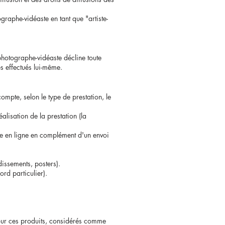
graphe-vidéaste en tant que "artiste-
 photographe-vidéaste décline toute
es effectués lui-même.
ompte, selon le type de prestation, le
alisation de la prestation (la
vée en ligne en complément d'un envoi
issements, posters).
rd particulier).
our ces produits, considérés comme