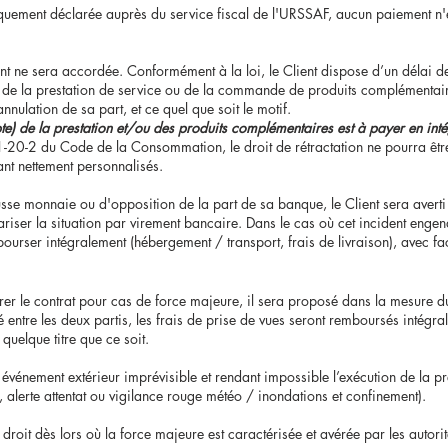
quement déclarée auprès du service fiscal de l'URSSAF, aucun paiement n'e
 ne sera accordée. Conformément à la loi, le Client dispose d’un délai de
 de la prestation de service ou de la commande de produits complémentai
nulation de sa part, et ce quel que soit le motif.
te) de la prestation et/ou des produits complémentaires est à payer en intégr
-20-2 du Code de la Consommation, le droit de rétractation ne pourra êtr
t nettement personnalisés.
sse monnaie ou d'opposition de la part de sa banque, le Client sera averti
riser la situation par virement bancaire. Dans le cas où cet incident engen
mbourser intégralement (hébergement / transport, frais de livraison), avec fa
rer le contrat pour cas de force majeure, il sera proposé dans la mesure 
 entre les deux partis, les frais de prise de vues seront remboursés intégral
uelque titre que ce soit.
vénement extérieur imprévisible et rendant impossible l’exécution de la pre
e, alerte attentat ou vigilance rouge météo / inondations et confinement).
oit dès lors où la force majeure est caractérisée et avérée par les autori