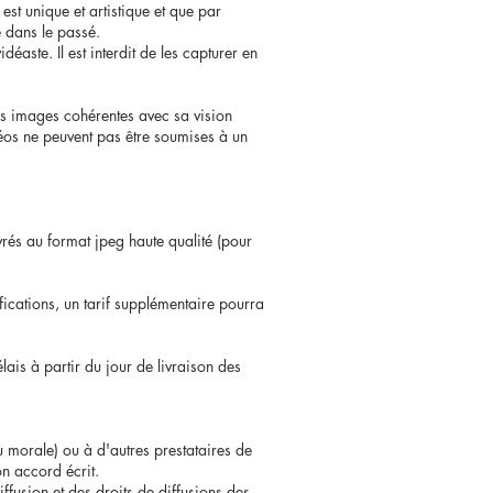
est unique et artistique et que par
e dans le passé.
éaste. Il est interdit de les capturer en
des images cohérentes avec sa vision
déos ne peuvent pas être soumises à un
ivrés au format jpeg haute qualité (pour
fications, un tarif supplémentaire pourra
ais à partir du jour de livraison des
u morale) ou à d'autres prestataires de
on accord écrit.
iffusion et des droits de diffusions des